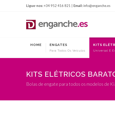
Ligue-nos:
+34 952 416 821 |
Email:
info@enganche.es
HOME
ENGATES
KITS ELÉT
Para Todos Os Veículos
Universal E E
KITS ELÉTRICOS BARAT
Bolas de engate para todos os modelos de Ki