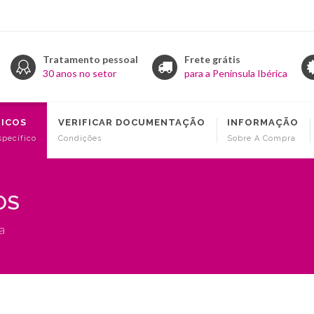
Tratamento pessoal
Frete grátis
30 anos no setor
para a Península Ibérica
RICOS
VERIFICAR DOCUMENTAÇÃO
INFORMAÇÃO
specífico
Condições
Sobre A Compra
OS
a