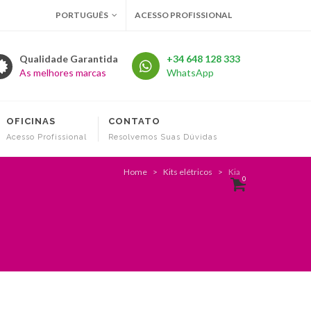
PORTUGUÊS
ACESSO PROFISSIONAL
Qualidade Garantida
+34 648 128 333
As melhores marcas
WhatsApp
OFICINAS
CONTATO
Acesso Profissional
Resolvemos Suas Dúvidas
Home
Kits elétricos
Kia
0