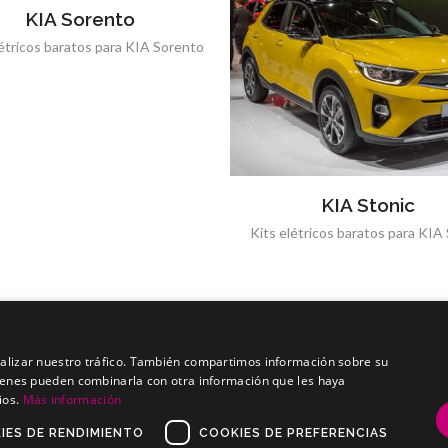
KIA Sorento
létricos baratos para KIA Sorento
KIA Stonic
Kits elétricos baratos para KIA
analizar nuestro tráfico. También compartimos información sobre su
quienes pueden combinarla con otra información que les haya
ios.
Más información
, S.L.
IES DE RENDIMIENTO
COOKIES DE PREFERENCIAS