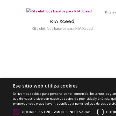
Kits e
KIA Xceed
Kits elétricos baratos para KIA Xceed
Ese sitio web utiliza cookies
Utilizamos cookies para personalizar el contenido, los anuncios y 
uso de nuestro sitio con nuestros socios de publicidad y análisis, 
proporcionado o que hayan recopilado a partir del uso de sus servic
Copyrights © 2019 Todos os direitos reservados Dilusur
COOKIES ESTRICTAMENTE NECESARIAS
COOK