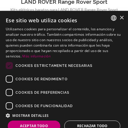
LAND ROVER Range Rover Sport
Kits elétricos baratos para LAND ROVER Range Rover Sport
×
Ese sitio web utiliza cookies
Utilizamos cookies para personalizar el contenido, los anuncios y
SPANISH
analizar nuestro tráfico. También compartimos información sobre su
uso de nuestro sitio con nuestros socios de publicidad y análisis,
LAND ROVER Range Rover Velar
PORTUGUESE
quienes pueden combinarla con otra información que les haya
Kits elétricos baratos para LAND ROVER Range Rover Velar
proporcionado o que hayan recopilado a partir del uso de sus
servicios.
Más información
COOKIES ESTRICTAMENTE NECESARIAS
COOKIES DE RENDIMIENTO
COOKIES DE PREFERENCIAS
COOKIES DE FUNCIONALIDAD
Copyrights © 2019 Todos os direitos reservados Dilusur, S.L.
Condições de venda
/
Condições de Devolução
/
aviso-legal
/
MOSTRAR DETALLES
Política de privacidade
/
Política de Cookies
ACEPTAR TODO
RECHAZAR TODO