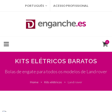
PORTUGUÊS
ACESSO PROFISSIONAL
0
KITS ELÉTRICOS BARATOS
Bolas de engate para todos os modelos de Land rover
Home
Kits elétricos
Land rover