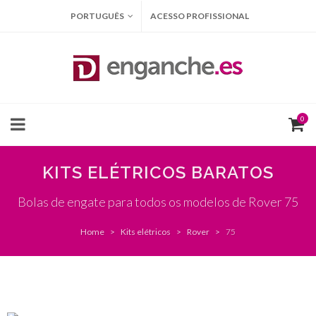
PORTUGUÊS
ACESSO PROFISSIONAL
0
KITS ELÉTRICOS BARATOS
Bolas de engate para todos os modelos de Rover 75
Home
Kits elétricos
Rover
75