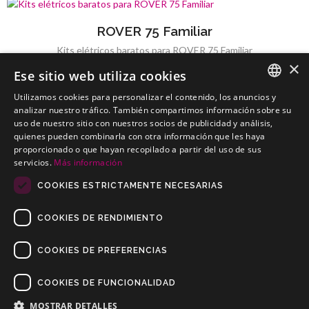
ROVER 75 Familiar
Kits elétricos baratos para ROVER 75 Familiar
×
Ese sitio web utiliza cookies
Utilizamos cookies para personalizar el contenido, los anuncios y
SPANISH
analizar nuestro tráfico. También compartimos información sobre su
uso de nuestro sitio con nuestros socios de publicidad y análisis,
ROVER 75 Sedan
PORTUGUESE
quienes pueden combinarla con otra información que les haya
Kits elétricos baratos para ROVER 75 Sedan
proporcionado o que hayan recopilado a partir del uso de sus
servicios.
Más información
COOKIES ESTRICTAMENTE NECESARIAS
COOKIES DE RENDIMIENTO
COOKIES DE PREFERENCIAS
COOKIES DE FUNCIONALIDAD
Copyrights © 2019 Todos os direitos reservados Dilusur, S.L.
Condições de venda
/
Condições de Devolução
/
aviso-legal
/
MOSTRAR DETALLES