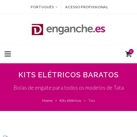
PORTUGUÊS
ACESSO PROFISSIONAL
0
KITS ELÉTRICOS BARATOS
Bolas de engate para todos os modelos de Tata
Home
Kits elétricos
Tata