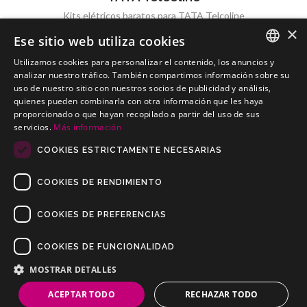
Kits elétricos baratos para TATA Telcoline
×
Ese sitio web utiliza cookies
Utilizamos cookies para personalizar el contenido, los anuncios y
SPANISH
analizar nuestro tráfico. También compartimos información sobre su
uso de nuestro sitio con nuestros socios de publicidad y análisis,
TATA Xenon
PORTUGUESE
quienes pueden combinarla con otra información que les haya
Kits elétricos baratos para TATA Xenon
proporcionado o que hayan recopilado a partir del uso de sus
servicios.
Más información
COOKIES ESTRICTAMENTE NECESARIAS
COOKIES DE RENDIMIENTO
COOKIES DE PREFERENCIAS
COOKIES DE FUNCIONALIDAD
Copyrights © 2019 Todos os direitos reservados Dilusur, S.L.
Condições de venda
/
Condições de Devolução
/
aviso-legal
/
MOSTRAR DETALLES
Política de privacidade
/
Política de Cookies
ACEPTAR TODO
RECHAZAR TODO