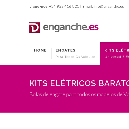
Ligue-nos:
+34 952 416 821 |
Email:
info@enganche.es
HOME
ENGATES
KITS ELÉT
Para Todos Os Veículos
Universal E E
KITS ELÉTRICOS BARAT
Bolas de engate para todos os modelos de V