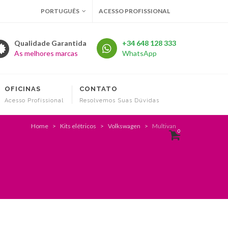
PORTUGUÊS
ACESSO PROFISSIONAL
Qualidade Garantida
+34 648 128 333
As melhores marcas
WhatsApp
OFICINAS
CONTATO
Acesso Profissional
Resolvemos Suas Dúvidas
Home
Kits elétricos
Volkswagen
Multivan
0