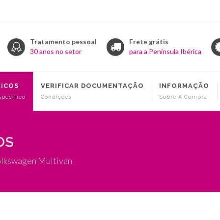
Tratamento pessoal
Frete grátis
30 anos no setor
para a Península Ibérica
RICOS
VERIFICAR DOCUMENTAÇÃO
INFORMAÇÃO
specífico
Condições
Sobre A Compra
OS
olkswagen Multivan