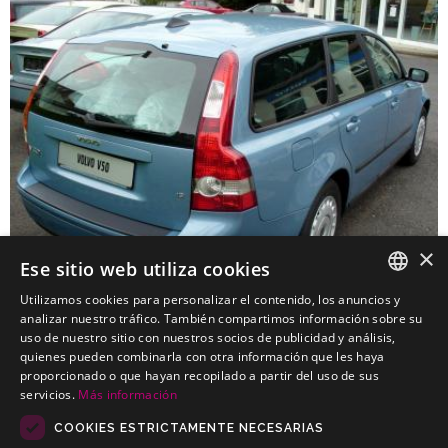
×
Ese sitio web utiliza cookies
Utilizamos cookies para personalizar el contenido, los anuncios y
SPANISH
analizar nuestro tráfico. También compartimos información sobre su
uso de nuestro sitio con nuestros socios de publicidad y análisis,
VOLVO V50 Familiar
PORTUGUESE
quienes pueden combinarla con otra información que les haya
Kits elétricos baratos para VOLVO V50 Familiar
proporcionado o que hayan recopilado a partir del uso de sus
servicios.
Más información
COOKIES ESTRICTAMENTE NECESARIAS