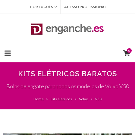
PORTUGUÊS
ACESSO PROFISSIONAL
0
KITS ELÉTRICOS BARATOS
Bolas de engate para todos os modelos de Volvo V50
Home
Kits elétricos
Volvo
V50