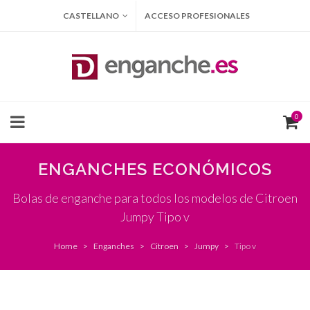
CASTELLANO
ACCESO PROFESIONALES
0
ENGANCHES ECONÓMICOS
Bolas de enganche para todos los modelos de Citroen
Jumpy Tipo v
Home
Enganches
Citroen
Jumpy
Tipo v