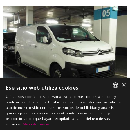
×
Ese sitio web utiliza cookies
Utilizamos cookies para personalizar el contenido, los anuncios y
SPANISH
analizar nuestro tráfico. También compartimos información sobre su
CITROEN Jumpy Tipo V 01-07-2016 a 09-08-
uso de nuestro sitio con nuestros socios de publicidad y análisis,
PORTUGUESE
quienes pueden combinarla con otra información que les haya
2026
proporcionado o que hayan recopilado a partir del uso de sus
Enganches económicos para CITROEN Jumpy Tipo V 01-07-2016
servicios.
Más información