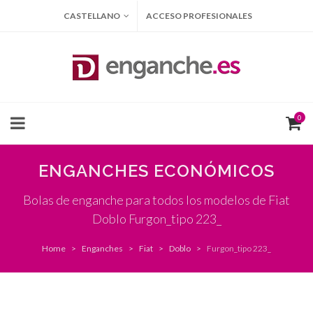
CASTELLANO
ACCESO PROFESIONALES
0
ENGANCHES ECONÓMICOS
Bolas de enganche para todos los modelos de Fiat
Doblo Furgon_tipo 223_
Home
Enganches
Fiat
Doblo
Furgon_tipo 223_