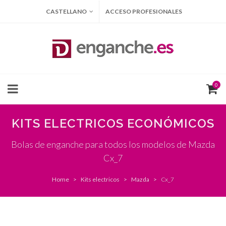
CASTELLANO
ACCESO PROFESIONALES
0
KITS ELECTRICOS ECONÓMICOS
Bolas de enganche para todos los modelos de Mazda
Cx_7
Home
Kits electricos
Mazda
Cx_7