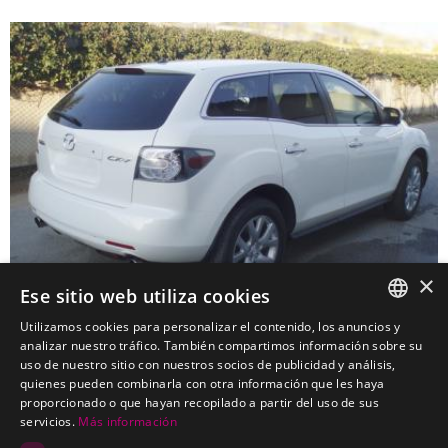
×
Ese sitio web utiliza cookies
Utilizamos cookies para personalizar el contenido, los anuncios y
SPANISH
analizar nuestro tráfico. También compartimos información sobre su
uso de nuestro sitio con nuestros socios de publicidad y análisis,
MAZDA CX-7 Todoterreno
PORTUGUESE
quienes pueden combinarla con otra información que les haya
Kits electricos económicos para MAZDA CX-7 Todoterreno
proporcionado o que hayan recopilado a partir del uso de sus
servicios.
Más información