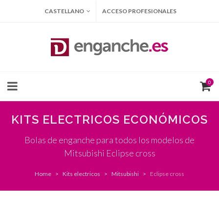
CASTELLANO
ACCESO PROFESIONALES
0
KITS ELECTRICOS ECONÓMICOS
Bolas de enganche para todos los modelos de
Mitsubishi Eclipse cross
Home
Kits electricos
Mitsubishi
Eclipse cross