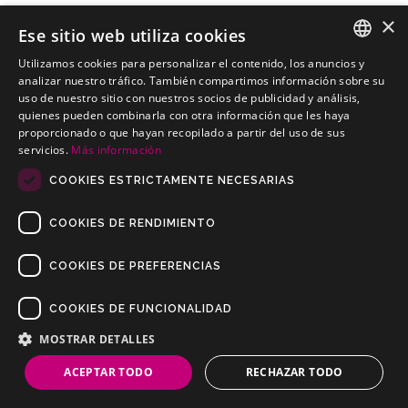
×
Ese sitio web utiliza cookies
Utilizamos cookies para personalizar el contenido, los anuncios y
MITSUBISHI Eclipse Cross SUV
SPANISH
analizar nuestro tráfico. También compartimos información sobre su
Kits electricos económicos para MITSUBISHI Eclipse Cross SUV
uso de nuestro sitio con nuestros socios de publicidad y análisis,
PORTUGUESE
quienes pueden combinarla con otra información que les haya
proporcionado o que hayan recopilado a partir del uso de sus
servicios.
Más información
COOKIES ESTRICTAMENTE NECESARIAS
COOKIES DE RENDIMIENTO
COOKIES DE PREFERENCIAS
COOKIES DE FUNCIONALIDAD
Copyrights © 2019 Todos los Derechos Reservados Dilusur, S.L.
Condiciones de Venta
/
Condiciones de Devolución
/
Aviso Legal
/
MOSTRAR DETALLES
Política de Privacidad
/
Política de Cookies
ACEPTAR TODO
RECHAZAR TODO