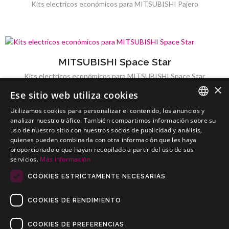
Kits electricos económicos para MITSUBISHI Pajero
MITSUBISHI Space Star
Kits electricos económicos para MITSUBISHI Space Star
×
Ese sitio web utiliza cookies
Utilizamos cookies para personalizar el contenido, los anuncios y
SPANISH
analizar nuestro tráfico. También compartimos información sobre su
uso de nuestro sitio con nuestros socios de publicidad y análisis,
MITSUBISHI Space Wagon
PORTUGUESE
quienes pueden combinarla con otra información que les haya
Kits electricos económicos para MITSUBISHI Space Wagon
proporcionado o que hayan recopilado a partir del uso de sus
servicios.
Más información
COOKIES ESTRICTAMENTE NECESARIAS
COOKIES DE RENDIMIENTO
COOKIES DE PREFERENCIAS