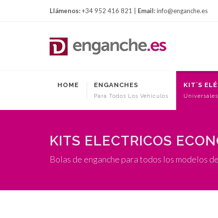
Llámenos:
+34 952 416 821 |
Email:
info@enganche.es
HOME
ENGANCHES
KIT´S EL
Para Todos Los Vehículos
Universales
KITS ELECTRICOS ECO
Bolas de enganche para todos los modelos de