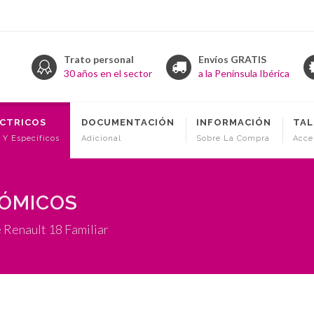
Trato personal
Envíos GRATIS
30 años en el sector
a la Península Ibérica
ÉCTRICOS
DOCUMENTACIÓN
INFORMACIÓN
TAL
 Y Específicos
Adicional
Sobre La Compra
Acce
NÓMICOS
 Renault 18 Familiar