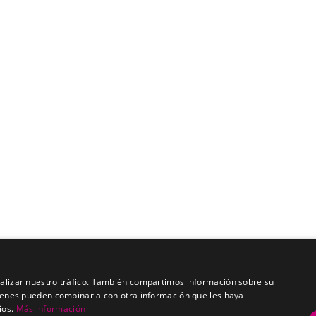
analizar nuestro tráfico. También compartimos información sobre su
quienes pueden combinarla con otra información que les haya
ios.
Más información