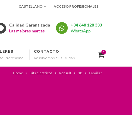
CASTELLANO
ACCESO PROFESIONALES
Calidad Garantizada
+34 648 128 333
Las mejores marcas
WhatsApp
LERES
CONTACTO
0
so Profesional
Resolvemos Sus Dudas
Home
Kits electricos
Renault
18
Familiar