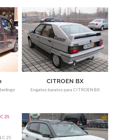
o
CITROEN BX
erlingo
Engates baratos para CITROEN BX
N C 25