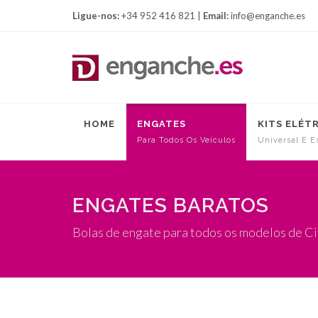
Ligue-nos:
+34 952 416 821 |
Email:
info@enganche.es
HOME
ENGATES
KITS ELÉT
Para Todos Os Veículos
Universal E E
ENGATES BARATOS
Bolas de engate para todos os modelos de C