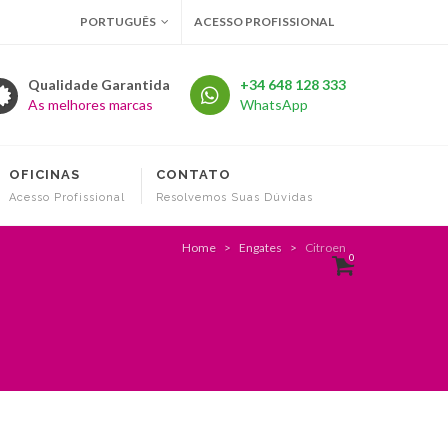
PORTUGUÊS
ACESSO PROFISSIONAL
Qualidade Garantida
+34 648 128 333
As melhores marcas
WhatsApp
OFICINAS
CONTATO
Acesso Profissional
Resolvemos Suas Dúvidas
Home
Engates
Citroen
0