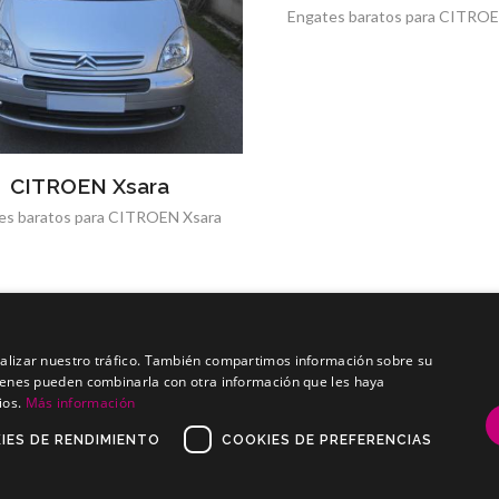
Engates baratos para CITRO
CITROEN Xsara
es baratos para CITROEN Xsara
analizar nuestro tráfico. También compartimos información sobre su
quienes pueden combinarla con otra información que les haya
ios.
Más información
, S.L.
IES DE RENDIMIENTO
COOKIES DE PREFERENCIAS
-legal
/
Política de privacidade
/
info@enganche.es
·
+34