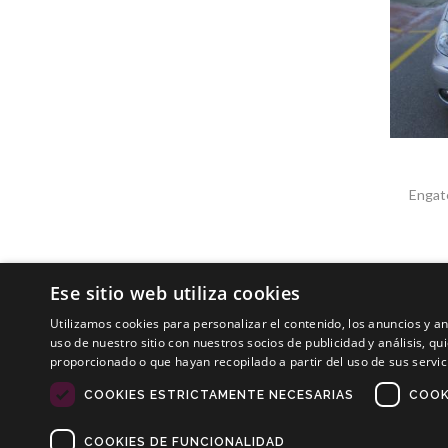
Engat
Ese sitio web utiliza cookies
Utilizamos cookies para personalizar el contenido, los anuncios y 
uso de nuestro sitio con nuestros socios de publicidad y análisis, 
proporcionado o que hayan recopilado a partir del uso de sus servic
Copyrights © 2019 Todos os direitos reservados Dilusur
COOKIES ESTRICTAMENTE NECESARIAS
COOK
Condições de venda
/
Condições de Devolução
/
aviso
COOKIES DE FUNCIONALIDAD
Política de Cookies