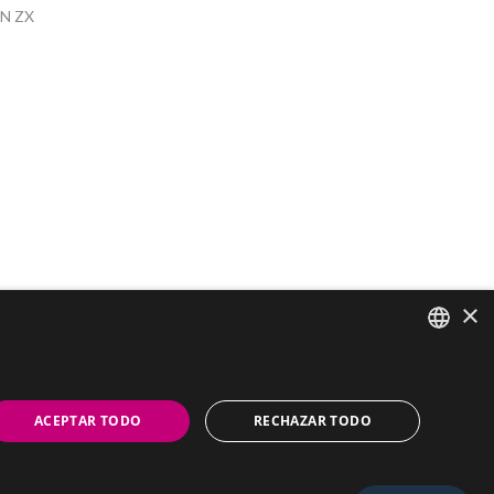
EN ZX
×
SPANISH
PORTUGUESE
ACEPTAR TODO
RECHAZAR TODO
 952 416 507
·
+34 952 416 821
·
+34 648 128 333