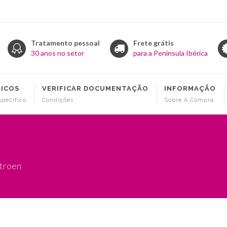
Tratamento pessoal
Frete grátis
30 anos no setor
para a Península Ibérica
RICOS
VERIFICAR DOCUMENTAÇÃO
INFORMAÇÃO
specífico
Condições
Sobre A Compra
itroen