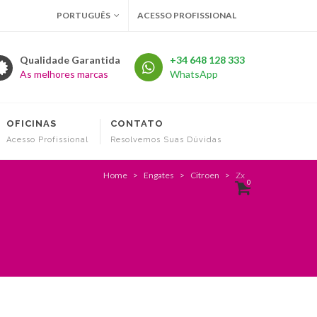
PORTUGUÊS
ACESSO PROFISSIONAL
Qualidade Garantida
+34 648 128 333
As melhores marcas
WhatsApp
OFICINAS
CONTATO
Acesso Profissional
Resolvemos Suas Dúvidas
Home
Engates
Citroen
Zx
0