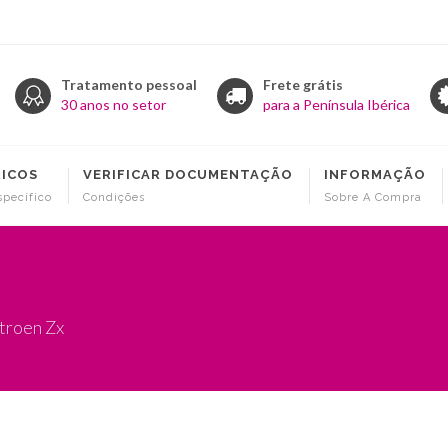
Tratamento pessoal
Frete grátis
30 anos no setor
para a Península Ibérica
RICOS
VERIFICAR DOCUMENTAÇÃO
INFORMAÇÃO
specífico
Condições
Sobre A Compra
troen Zx