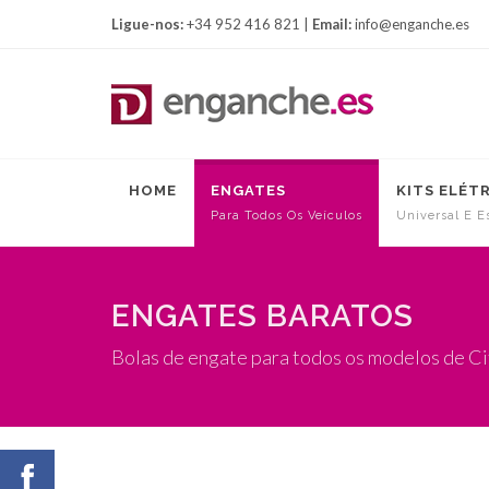
Ligue-nos:
+34 952 416 821 |
Email:
info@enganche.es
HOME
ENGATES
KITS ELÉT
Para Todos Os Veículos
Universal E E
ENGATES BARATOS
Bolas de engate para todos os modelos de Ci