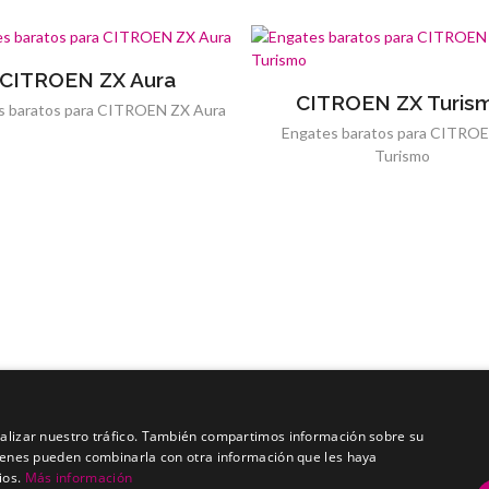
CITROEN ZX Aura
CITROEN ZX Turis
s baratos para CITROEN ZX Aura
Engates baratos para CITRO
Turismo
analizar nuestro tráfico. También compartimos información sobre su
quienes pueden combinarla con otra información que les haya
ios.
Más información