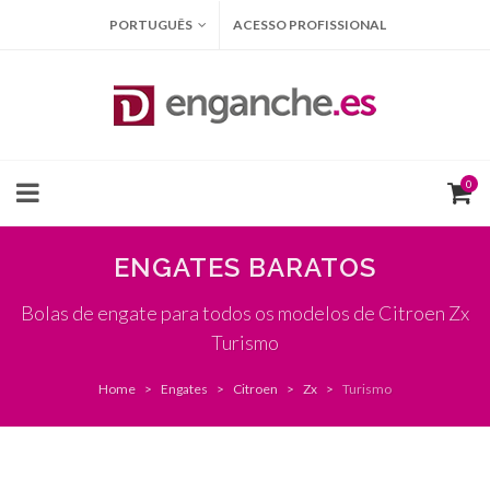
PORTUGUÊS
ACESSO PROFISSIONAL
0
ENGATES BARATOS
Bolas de engate para todos os modelos de Citroen Zx
Turismo
Home
Engates
Citroen
Zx
Turismo