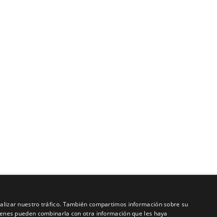
analizar nuestro tráfico. También compartimos información sobre su
quienes pueden combinarla con otra información que les haya