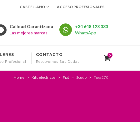
CASTELLANO
ACCESO PROFESIONALES
Calidad Garantizada
+34 648 128 333
Las mejores marcas
WhatsApp
LERES
CONTACTO
0
so Profesional
Resolvemos Sus Dudas
Home
Kits electricos
Fiat
Scudo
Tipo 270