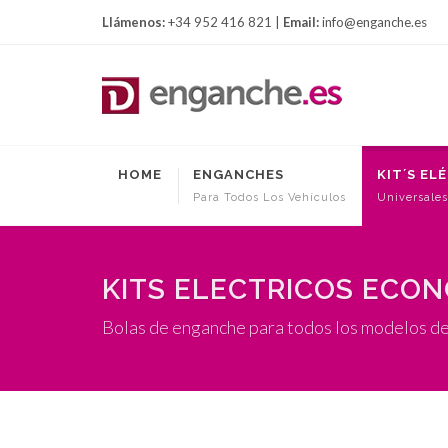
Llámenos:
+34 952 416 821 |
Email:
info@enganche.es
HOME
ENGANCHES
KIT´S EL
Para Todos Los Vehículos
Universales
KITS ELECTRICOS ECO
Bolas de enganche para todos los modelos de