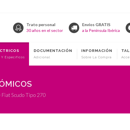
Trato personal
Envíos GRATIS
30 años en el sector
a la Península Ibérica
ÉCTRICOS
DOCUMENTACIÓN
INFORMACIÓN
TAL
 Y Específicos
Adicional
Sobre La Compra
Acce
NÓMICOS
 Fiat Scudo Tipo 270